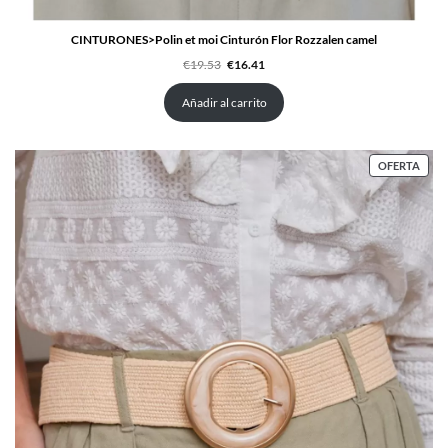
CINTURONES>Polin et moi Cinturón Flor Rozzalen camel
El
El
€
19.53
€
16.41
precio
precio
original
actual
era:
es:
Añadir al carrito
€19.53.
€16.41.
PRO
OFERTA
EN
OFER