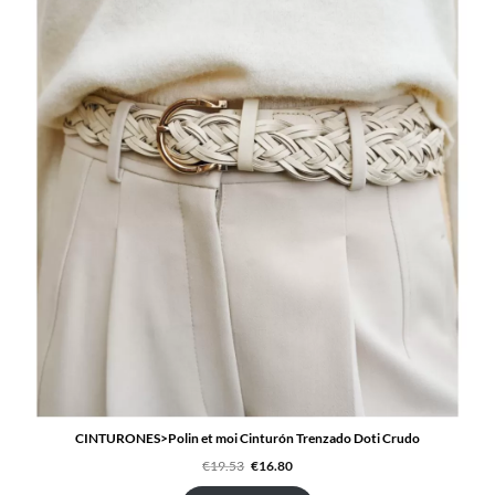
CINTURONES>Polin et moi Cinturón Trenzado Doti Crudo
El
El
€
19.53
€
16.80
precio
precio
original
actual