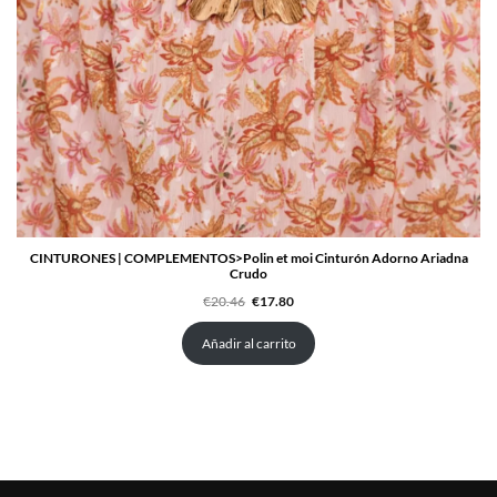
CINTURONES | COMPLEMENTOS>Polin et moi Cinturón Adorno Ariadna
Crudo
El
El
€
20.46
€
17.80
precio
precio
original
actual
era:
es:
Añadir al carrito
€20.46.
€17.80.