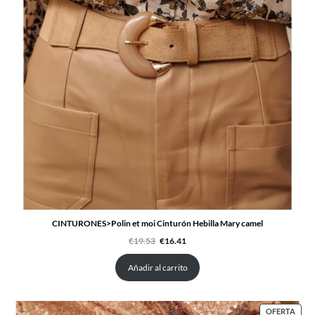
CINTURONES>Polin et moi Cinturón Hebilla Mary camel
El
El
€
19.53
€
16.41
precio
precio
original
actual
era:
es:
Añadir al carrito
€19.53.
€16.41.
PRO
OFERTA