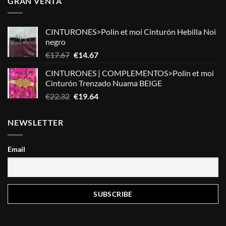
GRAN VENTA
CINTURONES>Polin et moi Cinturón Hebilla Noi
negro
El
El
€
17.67
€
14.67
precio
precio
CINTURONES | COMPLEMENTOS>Polin et moi
original
actual
Cinturón Trenzado Nuama BEIGE
era:
es:
El
El
€
22.32
€
19.64
€17.67.
€14.67.
precio
precio
original
actual
NEWSLETTER
era:
es:
€22.32.
€19.64.
Email