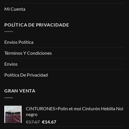
Mi Cuenta
POLÍTICA DE PRIVACIDADE
Envíos Política
Términos Y Condiciones
Envíos
Política De Privacidad
GRAN VENTA
CINTURONES>Polin et moi Cinturón Hebilla Noi
negro
El
El
€
17.67
€
14.67
precio
precio