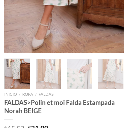
INICIO
/
ROPA
/
FALDAS
FALDAS>Polin et moi Falda Estampada
Norah BEIGE
El
El
€
€