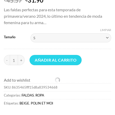
45.57
31.90
precio
precio
Las faldas perfectas para esta temporada de
original
actual
primavera/verano 2024, lo último en tendencia de moda
era:
es:
femenina para tu arma…
€45.57.
€31.90.
LIMPIAR
Tamaño
FALDAS>Polin et moi Falda Estampada Norah BEIGE cantidad
AÑADIR AL CARRITO
Add to wishlist
SKU:
8635465fff15d8a839534668
Categorías:
FALDAS
,
ROPA
Etiquetas:
BEIGE
,
POLIN ET MOI