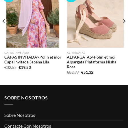
CAPAS INVITADA
ALPARGATAS
CAPAS INVITADA>Polin et moi
ALPARGATAS>Polin et moi
Capa Invitada Sabana Lila
Alpargata Plataforma Nisha
Rosa
El
El
€
32.55
€
19.53
precio
precio
El
El
€
82.77
€
51.32
original
actual
precio
precio
era:
es:
original
actual
€32.55.
€19.53.
era:
es:
€82.77.
€51.32.
SOBRE NOSOTROS
Sobre Nosotros
Contacte Con Nosotros