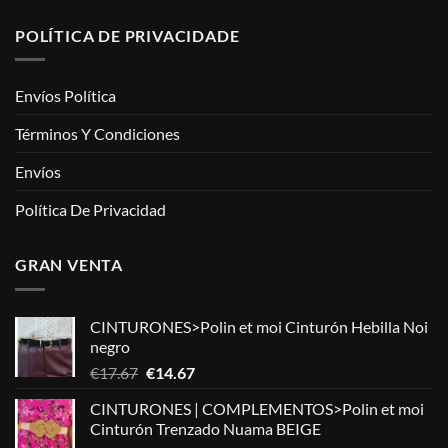
POLÍTICA DE PRIVACIDADE
Envíos Política
Términos Y Condiciones
Envíos
Política De Privacidad
GRAN VENTA
CINTURONES>Polin et moi Cinturón Hebilla Noi
negro
El
El
€
17.67
€
14.67
precio
precio
CINTURONES | COMPLEMENTOS>Polin et moi
original
actual
Cinturón Trenzado Nuama BEIGE
era:
es: