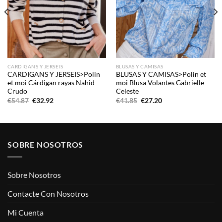
CARDIGANS Y JERSEIS
BLUSAS Y CAMISAS
CARDIGANS Y JERSEIS>Polin
BLUSAS Y CAMISAS>Polin et
et moi Cárdigan rayas Nahid
moi Blusa Volantes Gabrielle
Crudo
Celeste
El
El
El
El
€
54.87
€
32.92
€
41.85
€
27.20
precio
precio
precio
precio
original
actual
original
actual
era:
es:
era:
es:
€54.87.
€32.92.
€41.85.
€27.20.
SOBRE NOSOTROS
Sobre Nosotros
Contacte Con Nosotros
Mi Cuenta