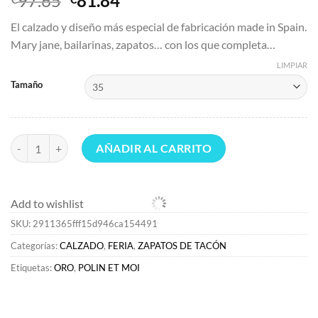
97.65
81.84
precio
precio
El calzado y diseño más especial de fabricación made in Spain.
original
actual
Mary jane, bailarinas, zapatos… con los que completa…
era:
es:
€97.65.
€81.84.
LIMPIAR
Tamaño
ZAPATOS DE TACÓN | FERIA>Polin et moi Mary Jane Hebilla Carima 
AÑADIR AL CARRITO
Add to wishlist
SKU:
2911365fff15d946ca154491
Categorías:
CALZADO
,
FERIA
,
ZAPATOS DE TACÓN
Etiquetas:
ORO
,
POLIN ET MOI