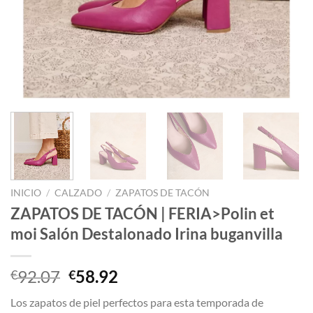
INICIO
/
CALZADO
/
ZAPATOS DE TACÓN
ZAPATOS DE TACÓN | FERIA>Polin et
moi Salón Destalonado Irina buganvilla
El
El
92.07
58.92
€
€
precio
precio
Los zapatos de piel perfectos para esta temporada de
original
actual