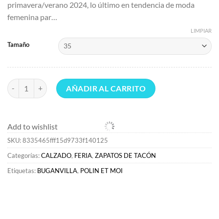
primavera/verano 2024, lo último en tendencia de moda
era:
es:
femenina par…
€92.07.
€58.92.
LIMPIAR
Tamaño
ZAPATOS DE TACÓN | FERIA>Polin et moi Salón Destalonado Irina bu
AÑADIR AL CARRITO
Add to wishlist
SKU:
8335465fff15d9733f140125
Categorías:
CALZADO
,
FERIA
,
ZAPATOS DE TACÓN
Etiquetas:
BUGANVILLA
,
POLIN ET MOI