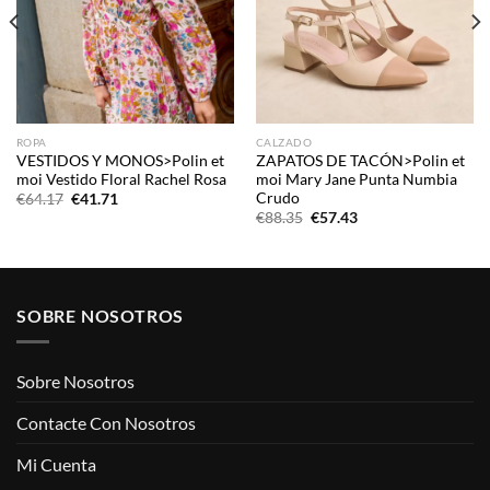
ROPA
CALZADO
VESTIDOS Y MONOS>Polin et
ZAPATOS DE TACÓN>Polin et
moi Vestido Floral Rachel Rosa
moi Mary Jane Punta Numbia
Crudo
El
El
€
64.17
€
41.71
precio
precio
El
El
€
88.35
€
57.43
original
actual
precio
precio
era:
es:
original
actual
€64.17.
€41.71.
era:
es:
€88.35.
€57.43.
SOBRE NOSOTROS
Sobre Nosotros
Contacte Con Nosotros
Mi Cuenta