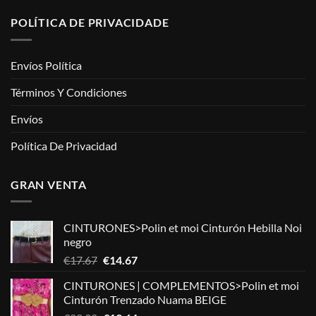
POLÍTICA DE PRIVACIDADE
Envíos Política
Términos Y Condiciones
Envíos
Política De Privacidad
GRAN VENTA
CINTURONES>Polin et moi Cinturón Hebilla Noi
negro
El
El
€
17.67
€
14.67
precio
precio
CINTURONES | COMPLEMENTOS>Polin et moi
original
actual
Cinturón Trenzado Nuama BEIGE
era:
es: