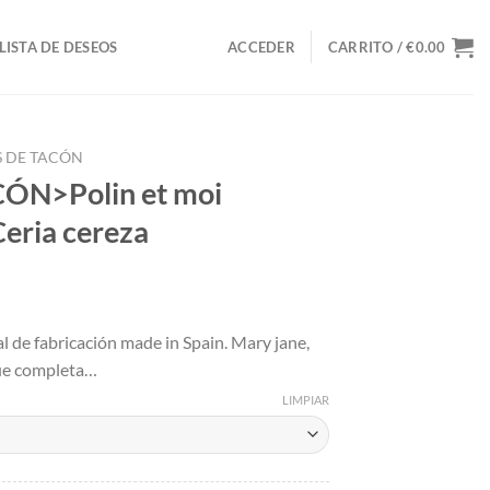
LISTA DE DESEOS
ACCEDER
CARRITO /
€
0.00
S DE TACÓN
ÓN>Polin et moi
Ceria cereza
io
l de fabricación made in Spain. Mary jane,
al
que completa…
34.
LIMPIAR