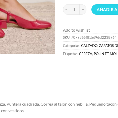
ZAPATOS DE TACÓN>Polin et moi B
AÑADIR A
Add to wishlist
SKU:
7079365fff15d96cf2238964
Categorías:
CALZADO
,
ZAPATOS D
Etiquetas:
CEREZA
,
POLIN ET MOI
reza. Puntera cuadrada. Correa al talón con hebilla. Pequeño tacó
con vestidos.