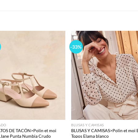
S
-33%
Add to
Add
wishlist
wish
ADO
BLUSAS Y CAMISAS
TOS DE TACÓN>Polin et moi
BLUSAS Y CAMISAS>Polin et moi 
 Jane Punta Numbia Crudo
Topos Elama blanco