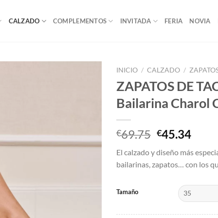
CALZADO
COMPLEMENTOS
INVITADA
FERIA
NOVIA
INICIO
/
CALZADO
/
ZAPATO
ZAPATOS DE TAC
Add to
Bailarina Charol 
wishlist
El
El
69.75
45.34
€
€
precio
prec
El calzado y diseño más especia
original
actu
bailarinas, zapatos… con los 
era:
es:
€69.75.
€45.
Tamaño