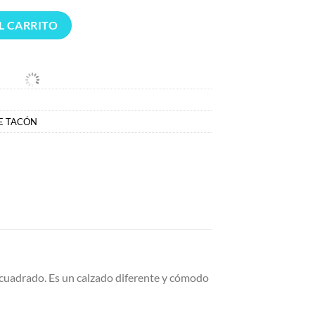
ailarina Charol Ceria cereza cantidad
L CARRITO
E TACÓN
n cuadrado. Es un calzado diferente y cómodo