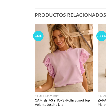
PRODUCTOS RELACIONADO
-4%
-30%
Add to
Add to
wishlist
wishlist
CAMISETAS Y TOPS
CALZ
 et moi Alpargata
CAMISETAS Y TOPS>Polin et moi Top
ZAPA
Volante Justina Lila
Mary