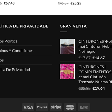
El
El
El
El
35
€
57.43
€
45.57
€
28.25
precio
precio
precio
precio
original
actual
original
actual
era:
es:
era:
es:
€88.35.
€57.43.
€45.57.
€28.25.
ÍTICA DE PRIVACIDADE
GRAN VENTA
os Política
CINTURONES>Poli
moi Cinturón Hebil
inos Y Condiciones
Noi negro
El
El
€
17.67
€
14.67
os
precio
prec
CINTURONES |
original
actu
tica De Privacidad
COMPLEMENTOS>
era:
es:
et moi Cinturón
€17.67.
€14.
Trenzado Nuama B
El
El
€
22.32
€
19.64
precio
prec
original
actu
era:
es:
€22.32.
€19.