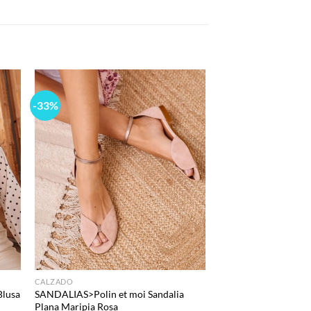
-33%
 to
Add to
list
wishlist
CALZADO
Blusa
SANDALIAS>Polin et moi Sandalia
Plana Maripia Rosa