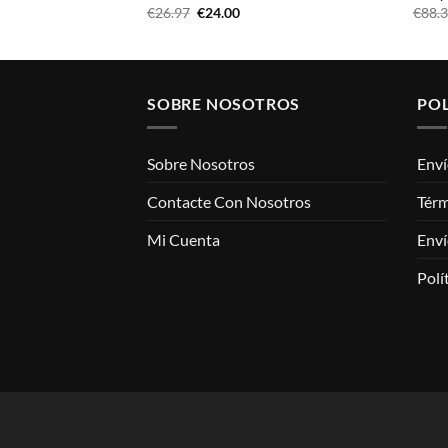
El
El
€
26.97
€
24.00
€
88.
io
precio
precio
al
original
actual
era:
es:
99.
€26.97.
€24.00.
SOBRE NOSOTROS
POL
Sobre Nosotros
Enví
Contacte Con Nosotros
Térm
Mi Cuenta
Enví
Polí